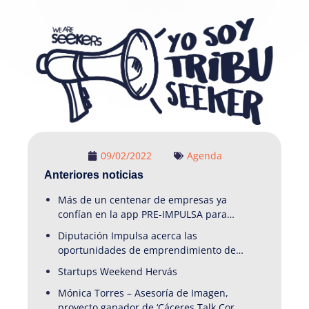
09/02/2022
Agenda
Anteriores noticias
Más de un centenar de empresas ya
confían en la app PRE-IMPULSA para
garantizar la continuidad de sus
Diputación Impulsa acerca las
negocios en la provincia de Cáceres
oportunidades de emprendimiento del
medio rural cacereño a una veintena de
Startups Weekend Hervás
emprendedores en Startups Weekend
Mónica Torres – Asesoría de Imagen,
Hervás
proyecto ganador de ‘Cáceres Talk Coria