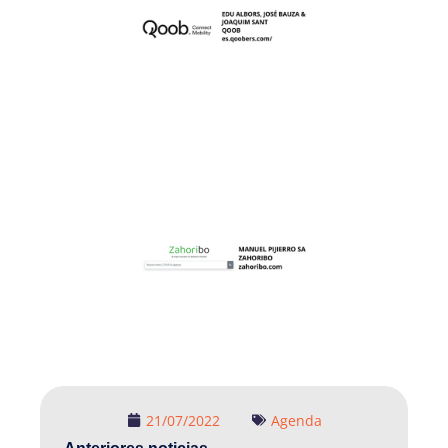
VMP. Ofreciendo una amplia gama de servicios a
de carga universal que permite cargar todo tipo de
robos/vandalismo y aportando su propio sistema
vehículos y pertenencias de posibles
desafíos de esta nueva movilidad al proteger los
con una tecnología IoT. Ayuda a resolver los
combina una estación de carga y estacionamiento
que desee el usuario entre millones de páginas.
Plataforma de micro-movilidad para VMP que
herramientas de búsqueda para encontrar aquello
por el usuario gracias a una amplia variedad de
BORME,...etc) minimizando el tiempo empleado
oficiales adheridas a la plataforma (DOE, BOE,
búsqueda de información en las páginas webs
personas posible. Zahoribo ofrece unificar la
significativa, la productividad del mayor número de
con el compromiso de mejorar, de forma
oficial y hacer que sea útil y accesible para todos
oficiales cuya misión es organizar la información
Zahoribo es un buscador en boletines públicos
21/07/2022
Agenda