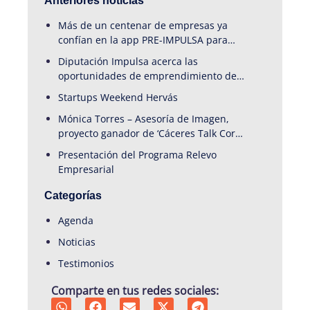
Anteriores noticias
Más de un centenar de empresas ya
confían en la app PRE-IMPULSA para
garantizar la continuidad de sus
Diputación Impulsa acerca las
negocios en la provincia de Cáceres
oportunidades de emprendimiento del
medio rural cacereño a una veintena de
Startups Weekend Hervás
emprendedores en Startups Weekend
Mónica Torres – Asesoría de Imagen,
Hervás
proyecto ganador de ‘Cáceres Talk Coria
2026’.
Presentación del Programa Relevo
Empresarial
Categorías
Agenda
Noticias
Testimonios
Comparte en tus redes sociales: