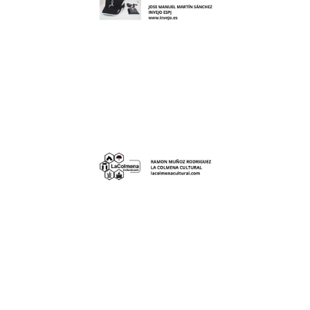
la caída. Este producto consta de un dispositivo
estrés, la genética y otros factores acelerantes de
las principales causas de caída de éste, siendo el
cabelludo. La falta de riego sanguíneo es una de
mediante la mejora del riego sanguíneo del cuero
incluso revertir parcialmente la caída del cabello
Este producto tiene como objetivo prevenir o
plataforma.
100.000 recursos creados por 5.000 usuarios de la
territorio. En la actualidad cuenta con más de
través de la puesta en valor de los recursos del
vulnerabilidad y abandono de las zonas rurales a
promoción de los pueblos y a la lucha contra la
visitantes potenciales. El proyecto contribuye a la
habitantes del lugar y puntos de interés para los
lugares emblemáticos reconocidos entre los
desde el patrimonio cultural o gastronómico hasta
geolocalización de los recursos de municipios:
forma remota.
La Colmena Cultural es una plataforma de
aparcamiento hasta la reparación del vehículo de
vehículos de micro-movilidad, desde el
dirigen a las principales necesidades de los
través de nuestra aplicación. Estos servicios se