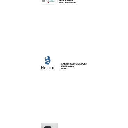
plataforma. ComerSano es la solución para todas
en la red de restaurantes adheridos a la
establecimientos para comer de forma equilibrada
usuarios. ComerSano es una guía de
sanos e información de estos restaurantes los
los restaurantes para la elaboración de menús
presión arterial alta.
Plataforma digital que ofrece asesoría nutricional a
sueño, diabetes tipo 2, enfermedad cardíaca o
afectados tales como la depresión, trastornos del
soledad en la salud mental y física de los
para reducir los terribles efectos provocados por la
personalizados. Hermi pretende servir de ayuda
guía de deporte y alimentación o recordatorios
diversos complementos como pastillero virtual,
personales, mejorando su calidad de vida con
ganas de ampliar su círculo de relaciones
interconecta a personas en situación de soledad o
Es una red social basada en una skill de Alexa que
siendo indetectable para cualquier persona.
vibratorio se sitúa oculto en el interior de la gorra,
durante el periodo requerido. El dispositivo
adaptada a dicho dispositivo para facilitar su uso
vibratorio regulable, así como de una gorra