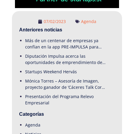
07/02/2023
Agenda
Anteriores noticias
Más de un centenar de empresas ya
confían en la app PRE-IMPULSA para
garantizar la continuidad de sus
Diputación Impulsa acerca las
negocios en la provincia de Cáceres
oportunidades de emprendimiento del
medio rural cacereño a una veintena de
Startups Weekend Hervás
emprendedores en Startups Weekend
Mónica Torres – Asesoría de Imagen,
Hervás
proyecto ganador de ‘Cáceres Talk Coria
2026’.
Presentación del Programa Relevo
Empresarial
Categorías
Agenda